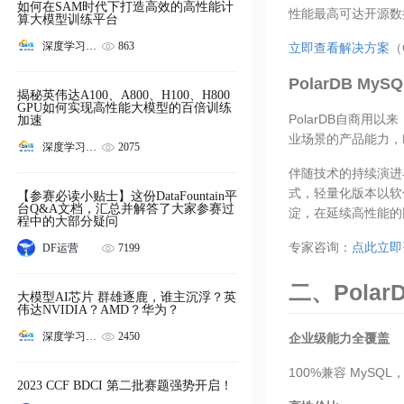
如何在SAM时代下打造高效的高性能计
性能最高可达开源数据
算大模型训练平台
863
深度学习服务器
立即查看解决方案
（
PolarDB My
揭秘英伟达A100、A800、H100、H800
GPU如何实现高性能大模型的百倍训练
PolarDB自商
加速
业场景的产品能力，P
2075
深度学习服务器
伴随技术的持续演进
式，轻量化版本以软
【参赛必读小贴士】这份DataFountain平
台Q&A文档，汇总并解答了大家参赛过
淀，在延续高性能的
程中的大部分疑问
专家咨询：​
点此立即
7199
DF运营
二、Polar
大模型AI芯片 群雄逐鹿，谁主沉浮？英
伟达NVIDIA？AMD？华为？
2450
深度学习服务器
企业级能力全覆盖
100%兼容 MyS
2023 CCF BDCI 第二批赛题强势开启！