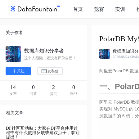
首页
竞赛
实训
关于作者
PolarDB
数据库知识分享者
数据库知识分
2026/06/24 08:48
这个人很懒，还没有评价自己！
阿里云PolarDB 数
关注
发私信
一、Polar
14
0
2
0
发布
回答
提问
粉丝
阿里云 PolarDB 
实现对 MySQL 
相关文章
源数据库的 6 倍，
DF社区互动贴：大家在DF平台使用过
程中有什么使用反馈或建议点子，欢迎
提出！