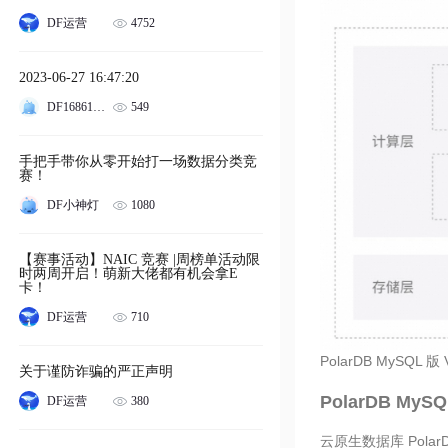
4752
DF运营
2023-06-27 16:47:20
549
DF1686120365462
手把手带你从零开始打一场数据分类竞
赛！
1080
DF小神灯
【赛事活动】NAIC 竞赛 |周榜单活动限
时两周开启！萌新大佬都有机会拿E
卡！
710
DF运营
PolarDB MySQL
关于谨防诈骗的严正声明
PolarDB My
380
DF运营
云原生数据库 Pola