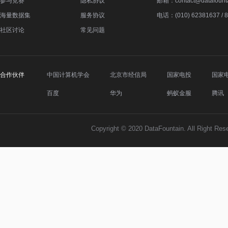
参与竞赛
隐私协议
邮箱：contact@datafounta
海量数据集
服务协议
电话：(010) 62381637 / 
社区讨论
常见问题
合作伙伴
中国计算机学会
北京市经信局
国家电投
国家
百度
华为
蚂蚁金服
腾讯
Copyright © 2020 DataFountain. All