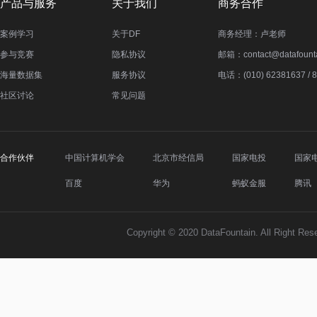
产品与服务
关于我们
商务合作
案例学习
关于DF
商务经理：卢老师
参与竞赛
隐私协议
邮箱：contact@datafounta
海量数据集
服务协议
电话：(010) 62381637 / 
社区讨论
常见问题
合作伙伴
中国计算机学会
北京市经信局
国家电投
国家
百度
华为
蚂蚁金服
腾讯
Copyright © 2020 DataFountain. All