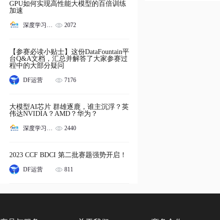
GPU如何实现高性能大模型的百倍训练
加速
2072
深度学习服务器
【参赛必读小贴士】这份DataFountain平
台Q&A文档，汇总并解答了大家参赛过
程中的大部分疑问
7176
DF运营
大模型AI芯片 群雄逐鹿，谁主沉浮？英
伟达NVIDIA？AMD？华为？
2440
深度学习服务器
2023 CCF BDCI 第二批赛题强势开启！
811
DF运营