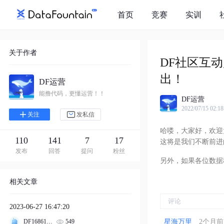
首页
竞赛
实训
关于作者
DF社区互
出！
DF运营
能撸代码，更懂运营！！
DF运营
2022/07/15 02:18
关注
发私信
哈喽，大家好，欢迎大
110
141
7
17
这将是我们不断前进
发布
回答
提问
粉丝
另外，如果各位数据
相关文章
2023-06-27 16:47:20
549
DF1686120365462
星海万里
2个月前