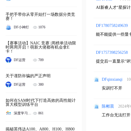
AI新睿人才“星探
手把手带你从零开始打一场数据分类竞
赛！
DF1780758249639
1076
DF小神灯
能不能提供一些显
【赛事活动】NAIC 竞赛 |周榜单活动限
时两周开启！萌新大佬都有机会拿E
卡！
DF1757398256258
709
DF运营
提交后一直显示“
关于谨防诈骗的严正声明
DFqinxianqi
1
380
DF运营
如何在SAM时代下打造高效的高性能计
算大模型训练平台
陈郴晨
2024年
861
深度学习服务器
工作台无法打开，显示S
揭秘英伟达A100、A800、H100、H800