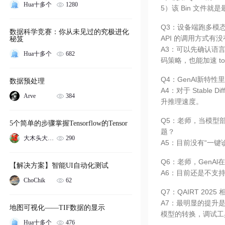
1280
Hua十多个
5）该 Bin 文件
Q3：设备端跑多模态
数据科学竞赛：你从未见过的究极进化
API 的调用方式有
秘笈
A3：可以先确认语言
682
Hua十多个
码策略，也能加速 to
Q4：GenAl新特性
数据预处理
A4：对于 Stable
384
Arve
升推理速度。
Q5：老师，当模型
5个简单的步骤掌握Tensorflow的Tensor
题？
290
大木头大木桶c
A5：目前没有“一
Q6：老师，GenAl
【解决方案】智能UI自动化测试
A6：目前还是不支
62
ChoChik
Q7：QAIRT 2
A7：最明显的提升是
地图可视化——TIF数据的显示
模型的转换，调试工
476
Hua十多个