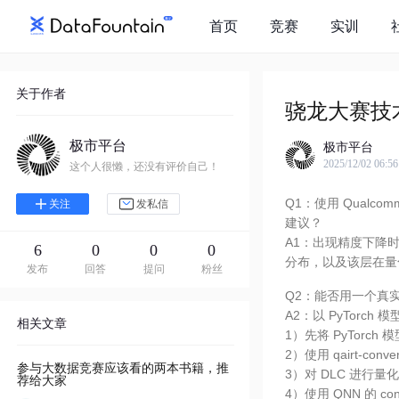
首页
竞赛
实训
关于作者
骁龙大赛技
极市平台
极市平台
2025/12/02 06:56
这个人很懒，还没有评价自己！
Q1：使用 Qual
关注
发私信
建议？
A1：出现精度下降时，
6
0
0
0
分布，以及该层在量
发布
回答
提问
粉丝
Q2：能否用一个真实
A2：以 PyTorc
相关文章
1）先将 PyTorch
2）使用 qairt-con
参与大数据竞赛应该看的两本书籍，推
3）对 DLC 进行量
荐给大家
4）使用 QNN 的 con