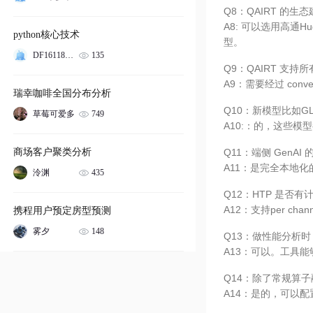
Q8：QAIRT 的生
A8: 可以选用高通Hugg
python核心技术
型。
135
DF1611884287630
Q9：QAIRT 支持
A9：需要经过 conve
瑞幸咖啡全国分布分析
Q10：新模型比如G
749
草莓可爱多
A10:：的，这些模
商场客户聚类分析
Q11：端侧 Gen
A11：是完全本地
435
泠渊
Q12：HTP 是否有计划支
A12：支持per cha
携程用户预定房型预测
148
雾夕
Q13：做性能分析时
A13：可以。工具能
Q14：除了常规算子
A14：是的，可以