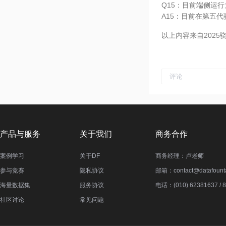
Q15：目前端侧运行大
A15：目前在第五代骁
以上内容来自202
产品与服务
关于我们
商务合作
案例学习
关于DF
商务经理：卢老师
参与竞赛
隐私协议
邮箱：contact@datafounta
海量数据集
服务协议
电话：(010) 62381637 / 
社区讨论
常见问题