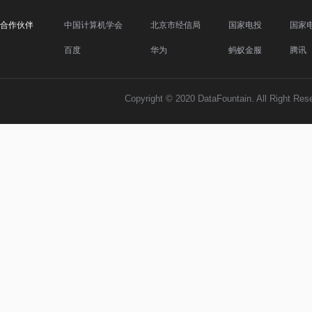
合作伙伴
中国计算机学会
北京市经信局
国家电投
国家
百度
华为
蚂蚁金服
腾讯
Copyright © 2020 DataFountain. All